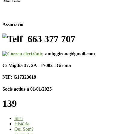
Albert Faulon
Associació
663 377 707
amhggirona@gmail.com
C/ Migdia 37, 2A - 17002 - Girona
NIF: G17323619
Socis actius a 01/01/2025
139
Inici
Història
Qui Som?