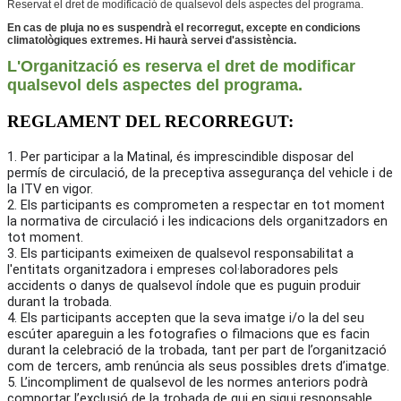
Reservat el dret de modificació de qualsevol dels aspectes del programa.
En cas de pluja no es suspendrà el recorregut, excepte en condicions
climatològiques extremes. Hi haurà servei d'assistència.
L'Organització es reserva el dret de modificar
qualsevol dels aspectes del programa.
REGLAMENT DEL RECORREGUT:
1. Per participar a la Matinal, és imprescindible disposar del
permís de circulació, de la preceptiva assegurança del vehicle i de
la ITV en vigor.
2. Els participants es comprometen a respectar en tot moment
la normativa de circulació i les indicacions dels organitzadors en
tot moment.
3. Els participants eximeixen de qualsevol responsabilitat a
l'entitats organitzadora i empreses col·laboradores pels
accidents o danys de qualsevol índole que es puguin produir
durant la trobada.
4. Els participants accepten que la seva imatge i/o la del seu
escúter apareguin a les fotografies o filmacions que es facin
durant la celebració de la trobada, tant per part de l’organització
com de tercers, amb renúncia als seus possibles drets d’imatge.
5. L’incompliment de qualsevol de les normes anteriors podrà
comportar l’exclusió de la trobada de qui en sigui responsable.