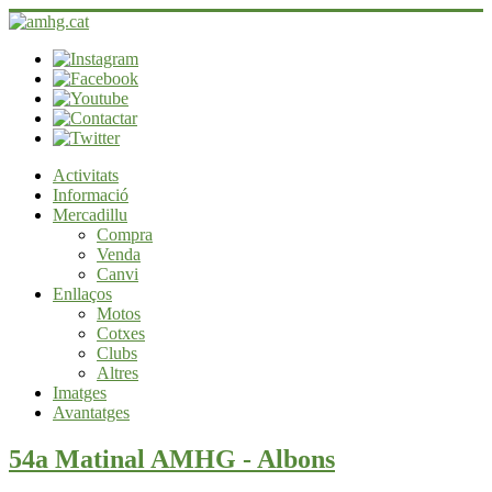
Activitats
Informació
Mercadillu
Compra
Venda
Canvi
Enllaços
Motos
Cotxes
Clubs
Altres
Imatges
Avantatges
54a Matinal AMHG - Albons