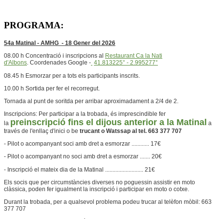
PROGRAMA:
54a Matinal - AMHG - 18 Gener
del 2026
08.00 h Concentració i inscripcions al
Restaurant Ca la Nati
d'Albons
. Coordenades Google -
41.813225° - 2.995277°
08.45 h Esmorzar per a tots els participants inscrits.
10.00 h Sortida per fer el recorregut.
Tornada al punt de soritda per arribar aproximadament a 2/4 de 2.
Inscripcions: Per participar a la trobada, és imprescindible fer
preinscripció fins el dijous anterior a la Matinal
la
a
través de l'enllaç d'inici o be
trucant o Watssap al tel. 663 377 707
- Pilot o acompanyant soci amb dret a esmorzar ............ 17€
- Pilot o acompanyant no soci amb dret a esmorzar ....... 20€
- Inscripció el mateix dia de la Matinal .......................... 21€
Els socis que per circumstàncies diverses no poguessin assistir en moto
clàssica, poden fer igualment la inscripció i participar en moto o cotxe.
Durant la trobada, per a qualsevol problema podeu trucar al telèfon mòbil: 663
377 707