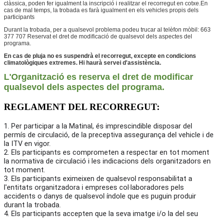
clàssica, poden fer igualment la inscripció i realitzar el recorregut en cotxe.En
cas de mal temps, la trobada es farà igualment en els vehicles propis dels
participants
Durant la trobada, per a qualsevol problema podeu trucar al telèfon mòbil: 663
377 707 Reservat el dret de modificació de qualsevol dels aspectes del
programa.
En cas de pluja no es suspendrà el recorregut, excepte en condicions
climatològiques extremes. Hi haurà servei d'assistència.
L'Organització es reserva el dret de modificar
qualsevol dels aspectes del programa.
REGLAMENT DEL RECORREGUT:
1. Per participar a la Matinal, és imprescindible disposar del
permís de circulació, de la preceptiva assegurança del vehicle i de
la ITV en vigor.
2. Els participants es comprometen a respectar en tot moment
la normativa de circulació i les indicacions dels organitzadors en
tot moment.
3. Els participants eximeixen de qualsevol responsabilitat a
l'entitats organitzadora i empreses col·laboradores pels
accidents o danys de qualsevol índole que es puguin produir
durant la trobada.
4. Els participants accepten que la seva imatge i/o la del seu