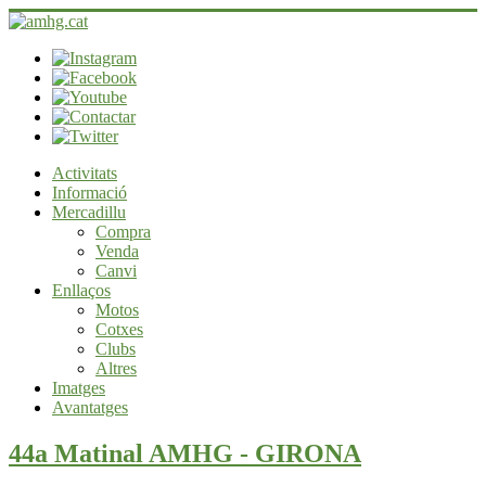
Activitats
Informació
Mercadillu
Compra
Venda
Canvi
Enllaços
Motos
Cotxes
Clubs
Altres
Imatges
Avantatges
44a Matinal AMHG - GIRONA