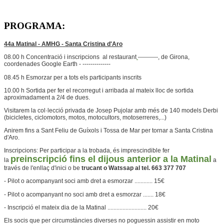
PROGRAMA:
44a Matinal - AMHG - Santa Cristina d'Aro
08.00 h Concentració i inscripcions al restaurant
----------, de Girona,
coordenades Google Earth - --------------
08.45 h Esmorzar per a tots els participants inscrits
10.00 h Sortida per fer el recorregut i arribada al mateix lloc de sortida
aproximadament a 2/4 de dues.
Visitarem la col·lecció privada de Josep Pujolar amb més de 140 models Derbi
(bicicletes, ciclomotors, motos, motocultors, motoserreres,...)
Anirem fins a Sant Feliu de Guíxols i Tossa de Mar per tornar a Santa Cristina
d'Aro.
Inscripcions: Per participar a la trobada, és imprescindible fer
preinscripció fins el dijous anterior a la Matinal
la
a
través de l'enllaç d'inici o be
trucant o Watssap al tel. 663 377 707
- Pilot o acompanyant soci amb dret a esmorzar ............ 15€
- Pilot o acompanyant no soci amb dret a esmorzar ....... 18€
- Inscripció el mateix dia de la Matinal .......................... 20€
Els socis que per circumstàncies diverses no poguessin assistir en moto